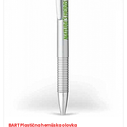
BART Plastična hemijska olovka