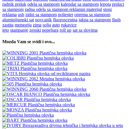
radnik prsluk
odela sa stampom
kalendar sa stampom
lepota
prsluci
sa stampom
radna odela sa stampom
reklamni materijal
stoni
reklama
usb
zidni sa stampom
poliester
oprema sa stampom
aluminijumski sat
novcanik
fluoroscentna
jakna sa stampom
flash
zastita
memorija
zima
solja
auto
rukavice
leto
stampanje
zenski
pepeljara
roll up
sat sa slovima
Mozda Vam se svidi i ovo...