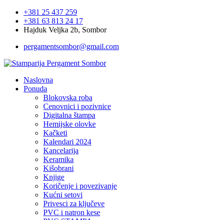
+381 25 437 259
+381 63 813 24 17
Hajduk Veljka 2b, Sombor
pergamentsombor@gmail.com
Naslovna
Ponuda
Blokovska roba
Cenovnici i pozivnice
Digitalna štampa
Hemijske olovke
Kačketi
Kalendari 2024
Kancelarija
Keramika
Kišobrani
Knjige
Koričenje i povezivanje
Kućni setovi
Privesci za ključeve
PVC i natron kese