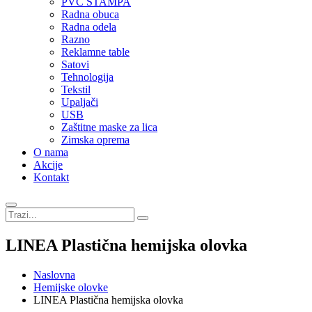
PVC STAMPA
Radna obuca
Radna odela
Razno
Reklamne table
Satovi
Tehnologija
Tekstil
Upaljači
USB
Zaštitne maske za lica
Zimska oprema
O nama
Akcije
Kontakt
LINEA Plastična hemijska olovka
Naslovna
Hemijske olovke
LINEA Plastična hemijska olovka