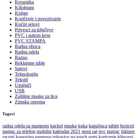
Keramika
Kišobrani
Knjige
Koričenje i povezivanje
Kućni setovi
Privesci za ključeve
PVC i natron kese
PVC STAMPA
Radna obuca
Radna odela
Razno
Reklamne table
Satovi
Tehnologija
Tekstil
Upaljači
USB
Zaštitne maske za lica
Zimska oprema
Tagovi
radna odela sa stampom
kacket
muska
traka
kapuljaca
tablet
bezicni
punjac za telefon
mobilni
kalendar 2021
stoni sat
pvc
punjac
fakture
racuni
kupovina
espresso
rukavice na touch
sorts
koricenje
kljucevi