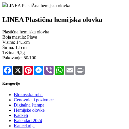
LINEA Plastična hemijska olovka
Plastična hemijska olovka
Boja mastila: Plava
Visina: 14.1cm
Širina: 1,1cm
Težina: 9,2g
Pakovanje: 50/100
Facebook
X
Pinterest
Messenger
Viber
WhatsApp
Email
Print
Kategorije
Blokovska roba
Cenovnici i pozivnice
Digitalna štampa
Hemijske olovke
Kačketi
Kalendari 2024
Kancelarija