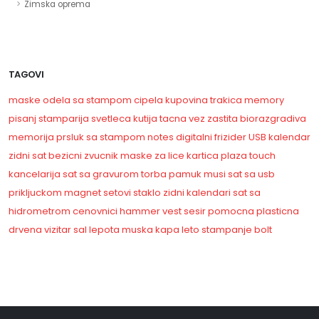
Zimska oprema
TAGOVI
maske
odela sa stampom
cipela
kupovina
trakica
memory
pisanj
stamparija
svetleca kutija
tacna
vez
zastita
biorazgradiva
memorija
prsluk sa stampom
notes
digitalni
frizider
USB
kalendar
zidni sat
bezicni zvucnik
maske za lice
kartica
plaza
touch
kancelarija
sat sa gravurom
torba
pamuk
musi
sat sa usb
prikljuckom
magnet
setovi
staklo
zidni kalendari
sat sa
hidrometrom
cenovnici
hammer vest
sesir
pomocna
plasticna
drvena
vizitar
sal
lepota
muska kapa
leto
stampanje
bolt