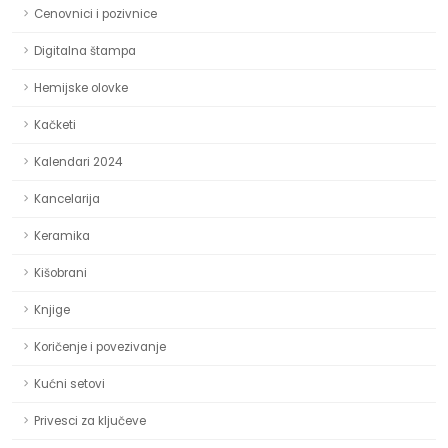
Cenovnici i pozivnice
Digitalna štampa
Hemijske olovke
Kačketi
Kalendari 2024
Kancelarija
Keramika
Kišobrani
Knjige
Koričenje i povezivanje
Kućni setovi
Privesci za ključeve