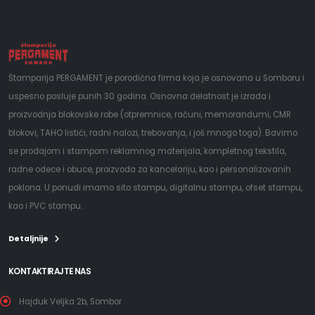
Štamparija PERGAMENT je porodična firma koja je osnovana u Somboru i
uspesno posluje punih 30 godina. Osnovna delatnost je izrada i
proizvodnja blokovske robe (otpremnice, računi, memorandumi, CMR
blokovi, TAHO listići, radni nalozi, trebovanja, i još mnogo toga). Bavimo
se prodajom i stampom reklamnog materijala, kompletnog tekstila,
radne odece i obuce, proizvoda za kancelariju, kao i personalizovanih
poklona. U ponudi imamo sito stampu, digitalnu stampu, ofset stampu,
kao i PVC stampu.
Detaljnije
KONTAKTIRAJTE NAS
Hajduk Veljka 2b, Sombor