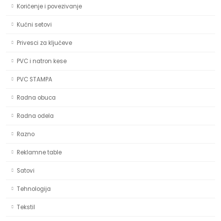
Koričenje i povezivanje
Kućni setovi
Privesci za ključeve
PVC i natron kese
PVC STAMPA
Radna obuca
Radna odela
Razno
Reklamne table
Satovi
Tehnologija
Tekstil