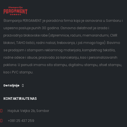
Štamparija PERGAMENT je porodična firma koja je osnovana u Somboru i
uspesno posluje punih 30 godina. Osnovna delatnost je izrada i
proizvodnja blokovske robe (otpremnice, računi, memorandumi, CMR
blokovi, TAHO listići, radni nalozi, trebovanja, i još mnogo toga). Bavimo
se prodajom i stampom reklamnog materijala, kompletnog tekstila,
radne odece i obuce, proizvoda za kancelariju, kao i personalizovanih
poklona. U ponudi imamo sito stampu, digitalnu stampu, ofset stampu,
kao i PVC stampu.
Detaljnije
KONTAKTIRAJTE NAS
Hajduk Veljka 2b, Sombor
+381 25 437 259