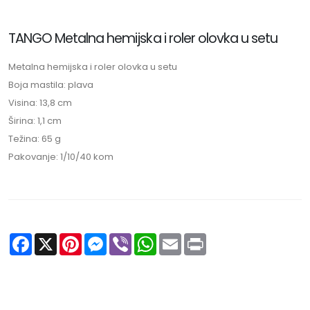
TANGO Metalna hemijska i roler olovka u setu
Metalna hemijska i roler olovka u setu
Boja mastila: plava
Visina: 13,8 cm
Širina: 1,1 cm
Težina: 65 g
Pakovanje: 1/10/40 kom
Facebook
X
Pinterest
Messenger
Viber
WhatsApp
Email
Print