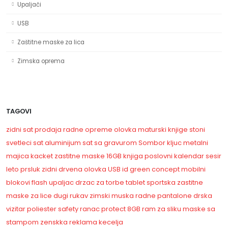
Upaljači
USB
Zaštitne maske za lica
Zimska oprema
TAGOVI
zidni sat
prodaja radne opreme
olovka
maturski
knjige
stoni
svetleci sat
aluminijum
sat sa gravurom
Sombor
kljuc
metalni
majica
kacket
zastitne maske
16GB
knjiga
poslovni kalendar
sesir
leto
prsluk
zidni
drvena olovka
USB
id
green concept
mobilni
blokovi
flash
upaljac
drzac za torbe
tablet
sportska
zastitne
maske za lice
dugi rukav
zimski
muska
radne pantalone
drska
vizitar
poliester
safety
ranac
protect
8GB
ram za sliku
maske sa
stampom
zenskka
reklama
kecelja