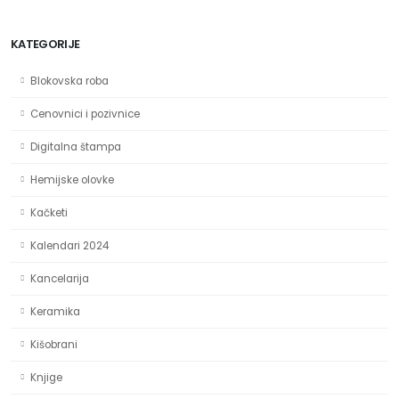
KATEGORIJE
Blokovska roba
Cenovnici i pozivnice
Digitalna štampa
Hemijske olovke
Kačketi
Kalendari 2024
Kancelarija
Keramika
Kišobrani
Knjige