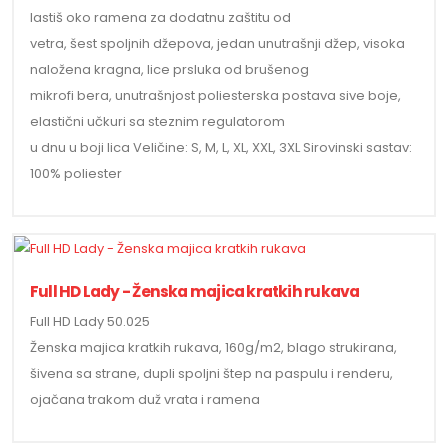
lastiš oko ramena za dodatnu zaštitu od
vetra, šest spoljnih džepova, jedan unutrašnji džep, visoka
naložena kragna, lice prsluka od brušenog
mikrofi bera, unutrašnjost poliesterska postava sive boje,
elastični učkuri sa steznim regulatorom
u dnu u boji lica Veličine: S, M, L, XL, XXL, 3XL Sirovinski sastav:
100% poliester
Full HD Lady - Ženska majica kratkih rukava
Full HD Lady 50.025
Ženska majica kratkih rukava, 160g/m2, blago strukirana,
šivena sa strane, dupli spoljni štep na paspulu i renderu,
ojačana trakom duž vrata i ramena