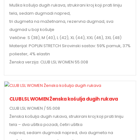
Muška košulja dugih rukava, strukirani kroj koji prati liniju
tela, sedam dugmadi napred,
tri dugmeta na mažetnama, rezervna dugmad, sva
dugmad u boji košulje
Veličine: S (38), M (40), L (42), XL (44), XXL (46), 3XL (48)
Materijal: POPLIN STRETCH Sirovinski sastav: 59% pamuk, 37%
poliester, 4% elastin
Ženska verzija: CLUB LSL WOMEN 55.008
CLUB LSL WOMEN Ženska košulja dugih rukava
CLUB LSL WOMEN / 55.008
Ženska košulja dugih rukava, strukirani kroj koji prati liniju
tela – dva ušitka pozadi, četiri ušitka
napred, sedam dugmadi napred, dva dugmeta na