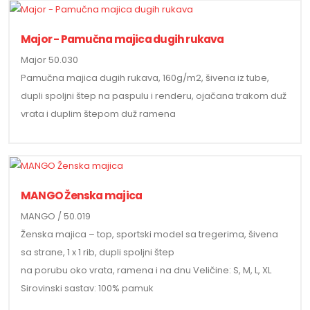
Major - Pamučna majica dugih rukava
Major 50.030
Pamučna majica dugih rukava, 160g/m2, šivena iz tube,
dupli spoljni štep na paspulu i renderu, ojačana trakom duž
vrata i duplim štepom duž ramena
MANGO Ženska majica
MANGO / 50.019
Ženska majica – top, sportski model sa tregerima, šivena
sa strane, 1 x 1 rib, dupli spoljni štep
na porubu oko vrata, ramena i na dnu Veličine: S, M, L, XL
Sirovinski sastav: 100% pamuk