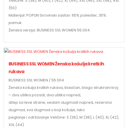
Veličine: S (38), M (40), L (42), XL (44), XXL (46), 3XL (48), 4XL
(50)
Materijal: POPLIN Sirovinski sastav: 65% poliester, 35%
pamuk
Ženska verzija: BUSINESS SSL WOMEN 55.004
BUSINESS SSL WOMEN Ženska košulja kratkih
rukava
BUSINESS SSL WOMEN / 55.004
Ženska košulja kratkih rukava, klasičan, blago strukirani kroj
– dva ušitka pozadi, dva ušitka napred,
džep sa leve strane, sedam dugmadi napred, rezervna
dugmad, sva dugmad u boji košulje, lako
peglanje i održavanje Veličine: S (36), M (38), L (40), XL (42),
XXL (44)