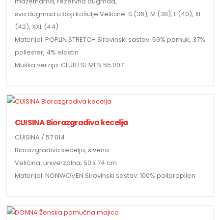
mažetnama, rezervna dugmad,
sva dugmad u boji košulje Veličine: S (36), M (38), L (40), XL
(42), XXL (44)
Materijal: POPLIN STRETCH Sirovinski sastav: 59% pamuk, 37%
poliester, 4% elastin
Muška verzija: CLUB LSL MEN 55.007
CUISINA Biorazgradiva kecelja
CUISINA / 57.014
Biorazgradiva kecelja, šivena
Veličina: univerzalna, 50 x 74 cm
Materijal: NONWOVEN Sirovinski sastav: 100% polipropilen