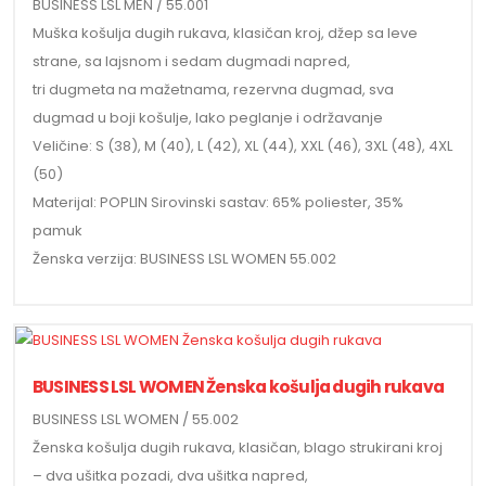
BUSINESS LSL MEN / 55.001
Muška košulja dugih rukava, klasičan kroj, džep sa leve
strane, sa lajsnom i sedam dugmadi napred,
tri dugmeta na mažetnama, rezervna dugmad, sva
dugmad u boji košulje, lako peglanje i održavanje
Veličine: S (38), M (40), L (42), XL (44), XXL (46), 3XL (48), 4XL
(50)
Materijal: POPLIN Sirovinski sastav: 65% poliester, 35%
pamuk
Ženska verzija: BUSINESS LSL WOMEN 55.002
BUSINESS LSL WOMEN Ženska košulja dugih rukava
BUSINESS LSL WOMEN / 55.002
Ženska košulja dugih rukava, klasičan, blago strukirani kroj
– dva ušitka pozadi, dva ušitka napred,