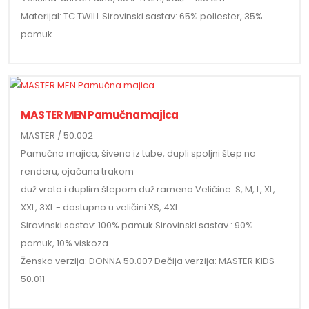
Materijal: TC TWILL Sirovinski sastav: 65% poliester, 35%
pamuk
MASTER MEN Pamučna majica
MASTER / 50.002
Pamučna majica, šivena iz tube, dupli spoljni štep na
renderu, ojačana trakom
duž vrata i duplim štepom duž ramena Veličine: S, M, L, XL,
XXL, 3XL - dostupno u veličini XS, 4XL
Sirovinski sastav: 100% pamuk Sirovinski sastav : 90%
pamuk, 10% viskoza
Ženska verzija: DONNA 50.007 Dečija verzija: MASTER KIDS
50.011