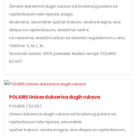
Ženska dukserica dugih rukava od brušenog polara sa
rajsferšlusom iste nijanse, blago
strukirana, okovratnik ojačan trakom, visoka kragna, dva
džepa sa rajsferšlusom, elastične ranfl e
na rukavima, elastični učkuri sa steznim regulatorom u dnu
Veličine: S, M, L, XL
Sirovinski sastav: 100% poliester Muška verzija: POLARIS
52.007
POLARIS Unisex dukserica dugih rukava
POLARIS / 52.007
Unisex dukserica dugih rukava od brušenog polara sa
rajsferšlusom iste nijanse, okovratnik
ojačan trakom, visoka kragna, dva džepa sa rajsferšlusom,