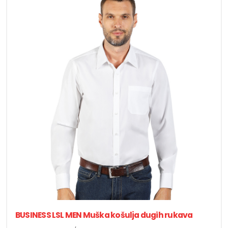
BUSINESS LSL MEN Muška košulja dugih rukava