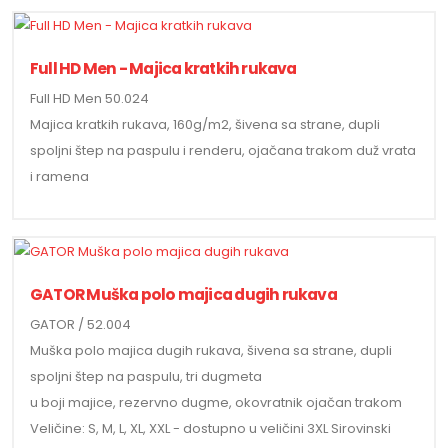
Full HD Men - Majica kratkih rukava
Full HD Men 50.024
Majica kratkih rukava, 160g/m2, šivena sa strane, dupli
spoljni štep na paspulu i renderu, ojačana trakom duž vrata
i ramena
GATOR Muška polo majica dugih rukava
GATOR / 52.004
Muška polo majica dugih rukava, šivena sa strane, dupli
spoljni štep na paspulu, tri dugmeta
u boji majice, rezervno dugme, okovratnik ojačan trakom
Veličine: S, M, L, XL, XXL - dostupno u veličini 3XL Sirovinski