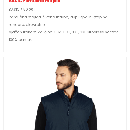
BASIC Pamučna majica
BASIC / 50.001
Pamučna majica, šivena iz tube, dupli spoljni štep na
renderu, okovratnik
ojačan trakom Veličine: S, M, L, XL, XXL, 3XL Sirovinski sastav:
100% pamuk