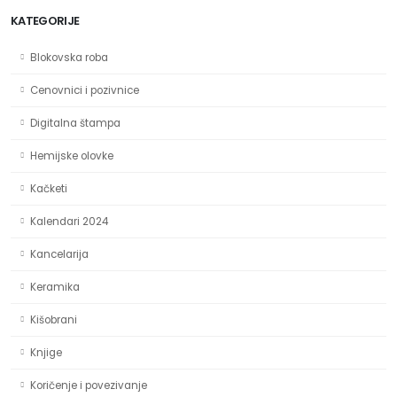
KATEGORIJE
Blokovska roba
Cenovnici i pozivnice
Digitalna štampa
Hemijske olovke
Kačketi
Kalendari 2024
Kancelarija
Keramika
Kišobrani
Knjige
Koričenje i povezivanje