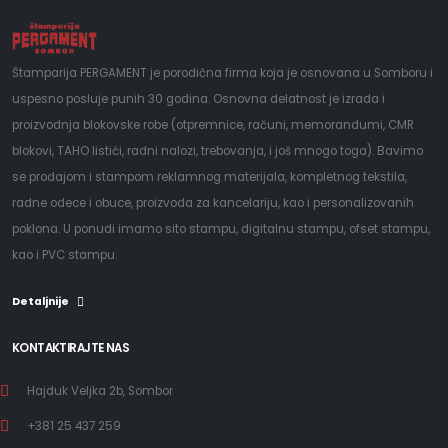
Štamparija PERGAMENT je porodična firma koja je osnovana u Somboru i
uspesno posluje punih 30 godina. Osnovna delatnost je izrada i
proizvodnja blokovske robe (otpremnice, računi, memorandumi, CMR
blokovi, TAHO listići, radni nalozi, trebovanja, i još mnogo toga). Bavimo
se prodajom i stampom reklamnog materijala, kompletnog tekstila,
radne odece i obuce, proizvoda za kancelariju, kao i personalizovanih
poklona. U ponudi imamo sito stampu, digitalnu stampu, ofset stampu,
kao i PVC stampu.
Detaljnije
KONTAKTIRAJTE NAS
Hajduk Veljka 2b, Sombor
+381 25 437 259