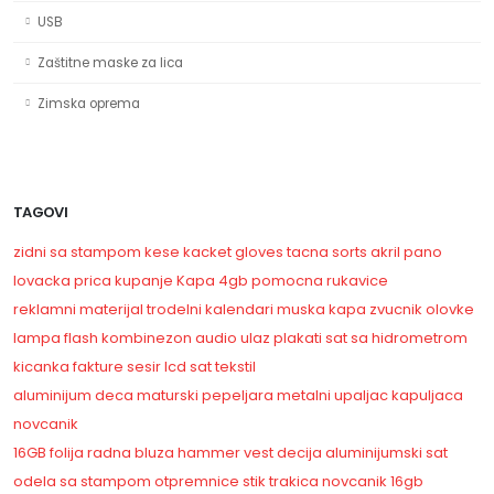
USB
Zaštitne maske za lica
Zimska oprema
TAGOVI
zidni sa stampom
kese
kacket
gloves
tacna
sorts
akril
pano
lovacka prica
kupanje
Kapa
4gb
pomocna
rukavice
reklamni materijal
trodelni kalendari
muska kapa
zvucnik
olovke
lampa
flash
kombinezon
audio ulaz
plakati
sat sa hidrometrom
kicanka
fakture
sesir
lcd sat
tekstil
aluminijum
deca
maturski
pepeljara
metalni
upaljac
kapuljaca
novcanik
16GB
folija
radna bluza
hammer vest
decija
aluminijumski sat
odela sa stampom
otpremnice
stik
trakica
novcanik
16gb