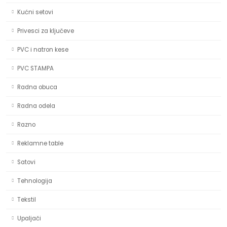
Kućni setovi
Privesci za ključeve
PVC i natron kese
PVC STAMPA
Radna obuca
Radna odela
Razno
Reklamne table
Satovi
Tehnologija
Tekstil
Upaljači