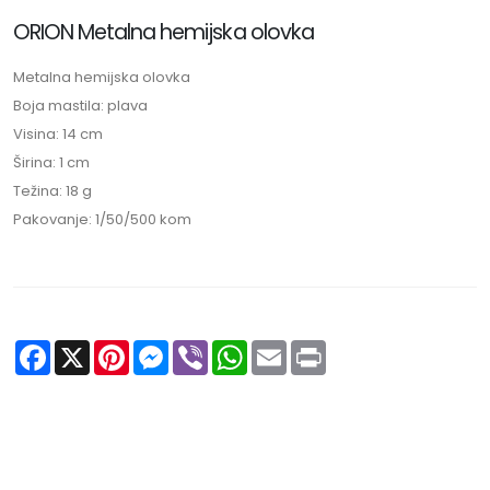
ORION Metalna hemijska olovka
Metalna hemijska olovka
Boja mastila: plava
Visina: 14 cm
Širina: 1 cm
Težina: 18 g
Pakovanje: 1/50/500 kom
Facebook
X
Pinterest
Messenger
Viber
WhatsApp
Email
Print