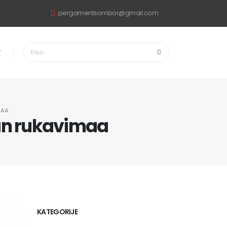
pergamentsombor@gmail.com
T
MAA
lan rukavimaa
KATEGORIJE