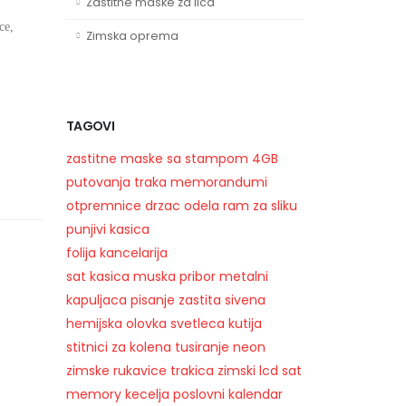
Zaštitne maske za lica
ce,
Zimska oprema
TAGOVI
zastitne maske sa stampom
4GB
putovanja
traka
memorandumi
otpremnice
drzac
odela
ram za sliku
punjivi
kasica
folija
kancelarija
sat
kasica
muska
pribor
metalni
kapuljaca
pisanje
zastita
sivena
hemijska olovka
svetleca kutija
stitnici za kolena
tusiranje
neon
zimske rukavice
trakica
zimski
lcd sat
memory
kecelja
poslovni kalendar