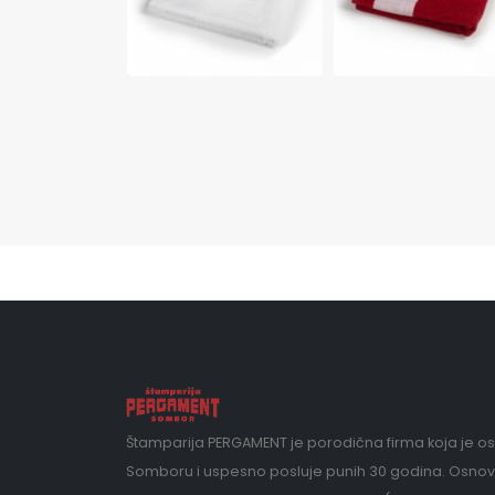
Štamparija PERGAMENT je porodična firma koja je o
Somboru i uspesno posluje punih 30 godina. Osnov