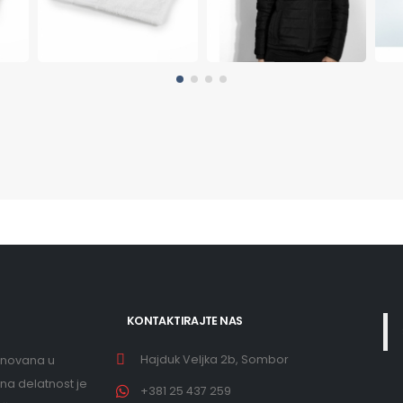
KONTAKTIRAJTE NAS
Hajduk Veljka 2b, Sombor
snovana u
na delatnost je
+381 25 437 259