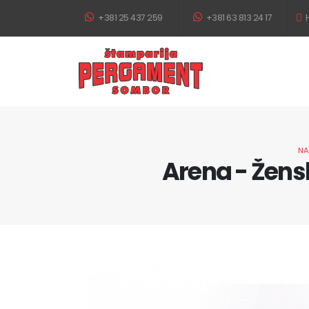
+381 25 437 259
+381 63 813 24 17
H
NA
Arena - Žens