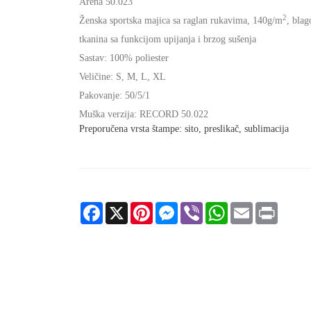
Arena 50.023
2
Ženska sportska majica sa raglan rukavima, 140g/m
, blag
tkanina sa funkcijom upijanja i brzog sušenja
Sastav: 100% poliester
Veličine: S, M, L, XL
Pakovanje: 50/5/1
Muška verzija: RECORD
50.022
Preporučena vrsta štampe: sito, preslikač, sublimacija
Facebook
X
Pinterest
Messenger
Viber
WhatsApp
Email
Print