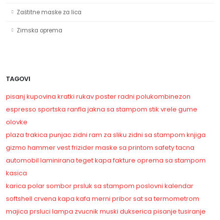
Zaštitne maske za lica
Zimska oprema
TAGOVI
pisanj
kupovina
kratki rukav
poster
radni polukombinezon
espresso
sportska
ranfla
jakna sa stampom
stik
vrele gume
olovke
plaza
trakica
punjac
zidni
ram za sliku
zidni sa stampom
knjiga
gizmo
hammer vest
frizider
maske sa printom
safety
tacna
automobil
laminirana
teget kapa
fakture
oprema sa stampom
kasica
karica
polar
sombor
prsluk sa stampom
poslovni kalendar
softshell
crvena kapa
kafa
merni pribor
sat sa termometrom
majica
prsluci
lampa
zvucnik
muski
dukserica
pisanje
tusiranje