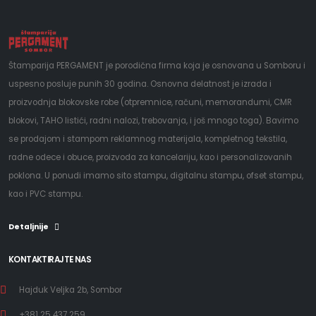
Štamparija PERGAMENT je porodična firma koja je osnovana u Somboru i
uspesno posluje punih 30 godina. Osnovna delatnost je izrada i
proizvodnja blokovske robe (otpremnice, računi, memorandumi, CMR
blokovi, TAHO listići, radni nalozi, trebovanja, i još mnogo toga). Bavimo
se prodajom i stampom reklamnog materijala, kompletnog tekstila,
radne odece i obuce, proizvoda za kancelariju, kao i personalizovanih
poklona. U ponudi imamo sito stampu, digitalnu stampu, ofset stampu,
kao i PVC stampu.
Detaljnije
KONTAKTIRAJTE NAS
Hajduk Veljka 2b, Sombor
+381 25 437 259