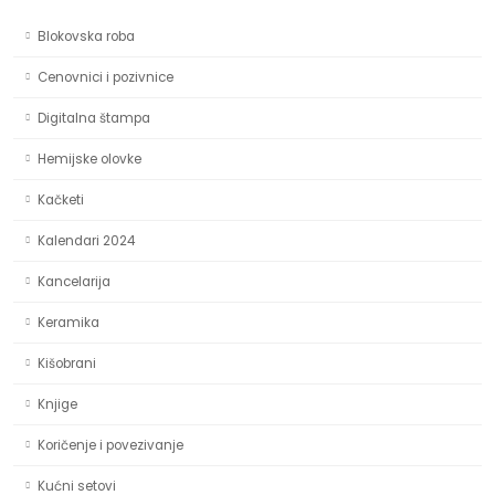
Blokovska roba
Cenovnici i pozivnice
Digitalna štampa
Hemijske olovke
Kačketi
Kalendari 2024
Kancelarija
Keramika
Kišobrani
Knjige
Koričenje i povezivanje
Kućni setovi