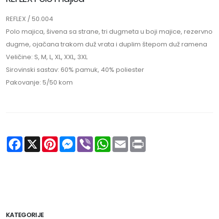
REFLEX / 50.004
Polo majica, šivena sa strane, tri dugmeta u boji majice, rezervno
dugme, ojačana trakom duž vrata i duplim štepom duž ramena
Veličine: S, M, L, XL, XXL, 3XL
Sirovinski sastav: 60% pamuk, 40% poliester
Pakovanje: 5/50 kom
Facebook
X
Pinterest
Messenger
Viber
WhatsApp
Email
Print
KATEGORIJE