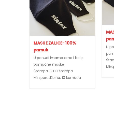
MAS
pa
MASKE ZA LICE- 100%
U po
pamuk
pam
U ponudi imamo crne i bele,
Štam
pamučne maske
Min.
Štampa: SITO štampa
Min.porudžbina: 10 komada