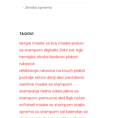
Zimska oprema
TAGOVI
lampe
maske za lice
maske
prsluci
sa stampom
digitalni
Zidni sat
4gb
hemijska olovka
kisobran
plakati
rukavice
relaksacija
rukavice na touch
plakat
postolje
setovi
donji deo pantalona
zastitne maske sa stampom
stampanje
radna odela
jakna sa
stampom
pamucna
akril
8gb
notes
softshell
maske sa stampom
staklo
oprema sa stampom
sal
kalendari sa