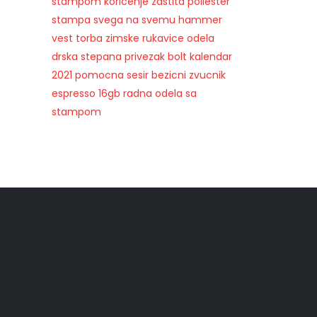
stampom
koricenje
zastita
poliester
stampa svega na svemu
hammer
vest
torba
zimske rukavice
odela
drska
stepana
privezak
bolt
kalendar
2021
pomocna
sesir
bezicni zvucnik
espresso
16gb
radna odela sa
stampom