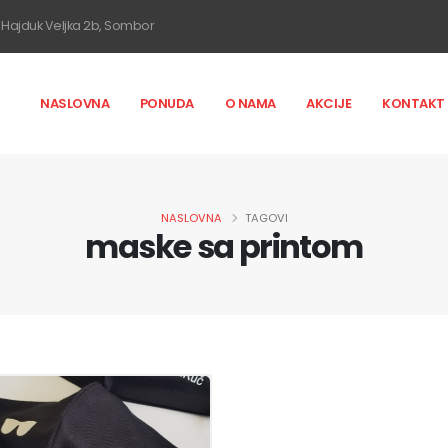
Hajduk Veljka 2b, Sombor
NASLOVNA
PONUDA
O NAMA
AKCIJE
KONTAKT
NASLOVNA
TAGOVI
maske sa printom