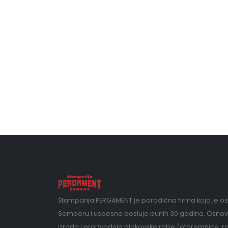
Štamparija PERGAMENT je porodična firma koja je o
Somboru i uspesno posluje punih 30 godina. Osnov
izrada i proizvodnja blokovske robe (otpremnice, ra