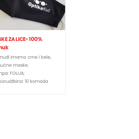
KE ZA LICE- 100%
muk
nudi imamo crne i bele,
učne maske;
pa: FOLIJA;
porudžbina: 10 komada