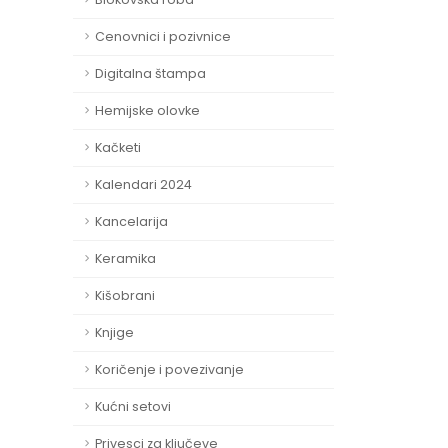
Cenovnici i pozivnice
Digitalna štampa
Hemijske olovke
Kačketi
Kalendari 2024
Kancelarija
Keramika
Kišobrani
Knjige
Koričenje i povezivanje
Kućni setovi
Privesci za ključeve