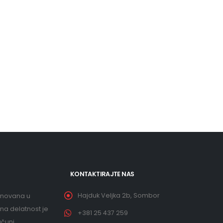
KONTAKTIRAJTE NAS
Hajduk Veljka 2b, Sombor
snovana u
na delatnost je
+381 25 437 259
čuni,