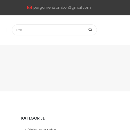
pergamentsombor@gmail.com
KATEGORIJE
Blokovska roba