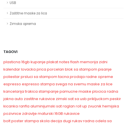
USB
Zaštitne maske za lica
Zimska oprema
TAGOVI
plasticna
16gb
kupanje
plakat
notes
flash memorija
zidni
kalendar
lovacka prica
porcelan
blok sa stampom
pisanje
poliestar
prsluci sa stampom
tacna
prodaja radne opreme
espresso
espresso
stampa svega na svemu
maske za lice
kancelarija
trakica
stampanje
pamucne maske
plocica
radna
jakna
auto
zastitne rukavice
zimski
sat sa usb prikljuckom
peskir
kicanka
ranfla
aluminijumski sat
raglan
roll up
zvucnik
hemijska
pozivnice
zdravlje
maturski
16GB
rukavice
bolt
poster
stampa
skola
decija
dugi rukav
radna odela sa