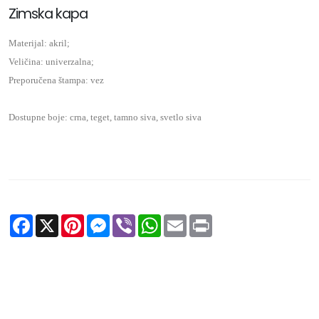
Zimska kapa
Materijal: akril;
Veličina: univerzalna;
Preporučena štampa: vez
Dostupne boje: crna, teget, tamno siva, svetlo siva
Facebook
X
Pinterest
Messenger
Viber
WhatsApp
Email
Print