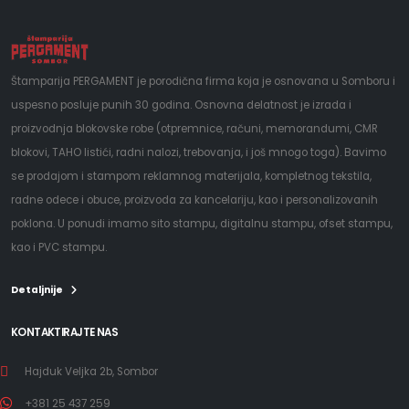
Štamparija PERGAMENT je porodična firma koja je osnovana u Somboru i
uspesno posluje punih 30 godina. Osnovna delatnost je izrada i
proizvodnja blokovske robe (otpremnice, računi, memorandumi, CMR
blokovi, TAHO listići, radni nalozi, trebovanja, i još mnogo toga). Bavimo
se prodajom i stampom reklamnog materijala, kompletnog tekstila,
radne odece i obuce, proizvoda za kancelariju, kao i personalizovanih
poklona. U ponudi imamo sito stampu, digitalnu stampu, ofset stampu,
kao i PVC stampu.
Detaljnije
KONTAKTIRAJTE NAS
Hajduk Veljka 2b, Sombor
+381 25 437 259