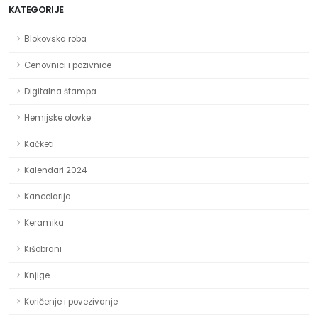
KATEGORIJE
Blokovska roba
Cenovnici i pozivnice
Digitalna štampa
Hemijske olovke
Kačketi
Kalendari 2024
Kancelarija
Keramika
Kišobrani
Knjige
Koričenje i povezivanje