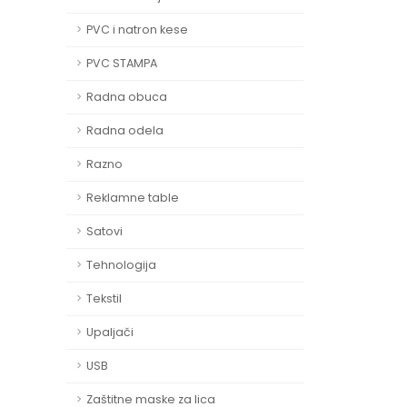
PVC i natron kese
PVC STAMPA
Radna obuca
Radna odela
Razno
Reklamne table
Satovi
Tehnologija
Tekstil
Upaljači
USB
Zaštitne maske za lica