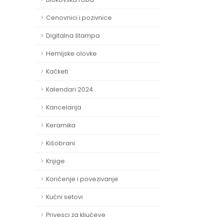
Cenovnici i pozivnice
Digitalna štampa
Hemijske olovke
Kačketi
Kalendari 2024
Kancelarija
Keramika
Kišobrani
Knjige
Koričenje i povezivanje
Kućni setovi
Privesci za ključeve