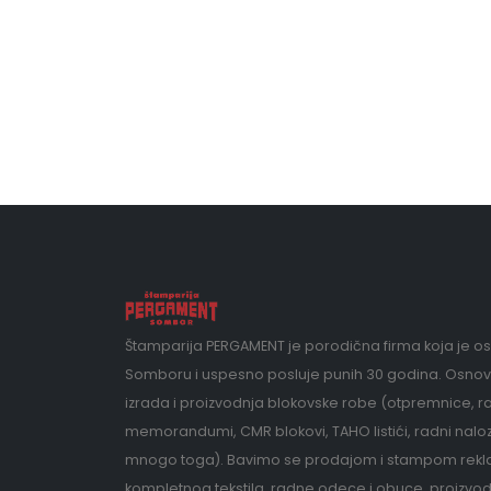
Štamparija PERGAMENT je porodična firma koja je o
Somboru i uspesno posluje punih 30 godina. Osnov
izrada i proizvodnja blokovske robe (otpremnice, ra
memorandumi, CMR blokovi, TAHO listići, radni nalozi
mnogo toga). Bavimo se prodajom i stampom rekl
kompletnog tekstila, radne odece i obuce, proizvod