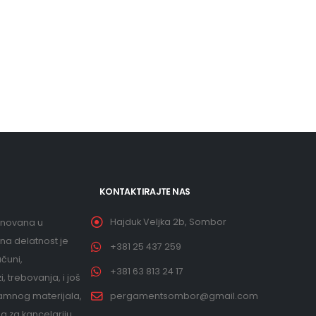
KONTAKTIRAJTE NAS
Hajduk Veljka 2b, Sombor
snovana u
na delatnost je
+381 25 437 259
čuni,
+381 63 813 24 17
, trebovanja, i još
amnog materijala,
pergamentsombor@gmail.com
a za kancelariju,