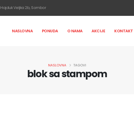
Hajduk Veljka 2b, Sombor
NASLOVNA
PONUDA
O NAMA
AKCIJE
KONTAKT
NASLOVNA
TAGOVI
blok sa stampom