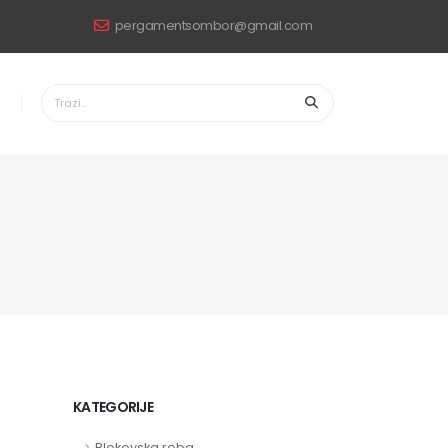
pergamentsombor@gmail.com
KATEGORIJE
Blokovska roba