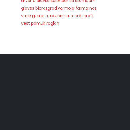
drvena olovka
kalendar sa stampom
gloves
biorazgradiva
moja farma
noz
vrele gume
rukavice na touch
craft
vest
pamuk
raglan