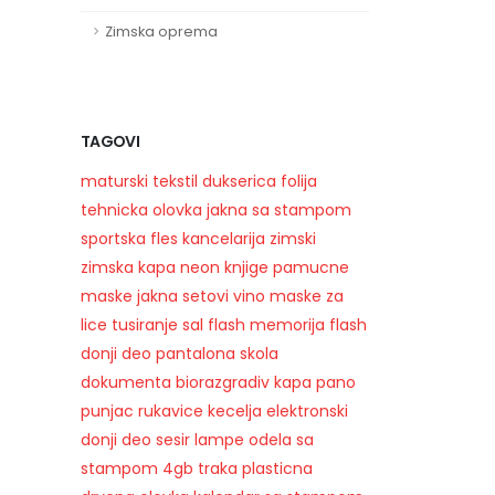
Zimska oprema
TAGOVI
maturski
tekstil
dukserica
folija
tehnicka olovka
jakna sa stampom
sportska
fles
kancelarija
zimski
zimska kapa
neon
knjige
pamucne
maske
jakna
setovi
vino
maske za
lice
tusiranje
sal
flash memorija
flash
donji deo pantalona
skola
dokumenta
biorazgradiv
kapa
pano
punjac
rukavice
kecelja
elektronski
donji deo
sesir
lampe
odela sa
stampom
4gb
traka
plasticna