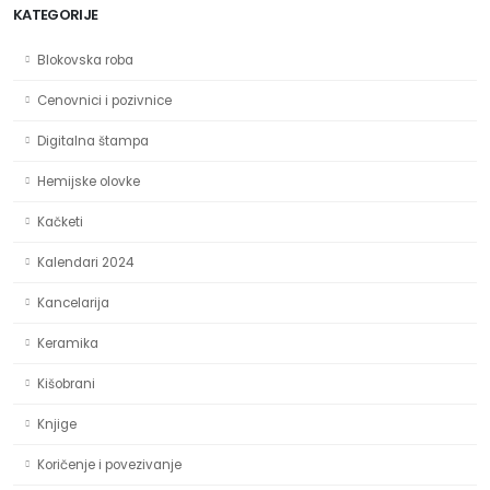
KATEGORIJE
Blokovska roba
Cenovnici i pozivnice
Digitalna štampa
Hemijske olovke
Kačketi
Kalendari 2024
Kancelarija
Keramika
Kišobrani
Knjige
Koričenje i povezivanje