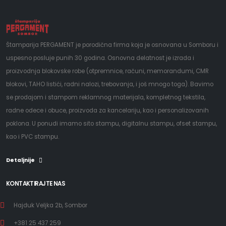
Štamparija PERGAMENT je porodična firma koja je osnovana u Somboru i
uspesno posluje punih 30 godina. Osnovna delatnost je izrada i
proizvodnja blokovske robe (otpremnice, računi, memorandumi, CMR
blokovi, TAHO listići, radni nalozi, trebovanja, i još mnogo toga). Bavimo
se prodajom i stampom reklamnog materijala, kompletnog tekstila,
radne odece i obuce, proizvoda za kancelariju, kao i personalizovanih
poklona. U ponudi imamo sito stampu, digitalnu stampu, ofset stampu,
kao i PVC stampu.
Detaljnije
KONTAKTIRAJTE NAS
Hajduk Veljka 2b, Sombor
+381 25 437 259