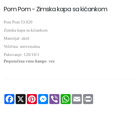
Pom Pom - Zimska kapa sa kićankom
Pom Pom 53.020
Zimska kapa sa kićankom
Materijal: akril
Veličina: univerzalna
Pakovanje: 120/10/1
Preporučena vrsta štampe: vez
Facebook
X
Pinterest
Messenger
Viber
WhatsApp
Email
Print