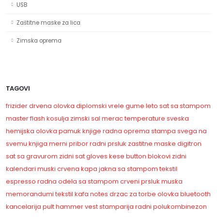
USB
Zaštitne maske za lica
Zimska oprema
TAGOVI
frizider
drvena olovka
diplomski
vrele gume
leto
sat sa stampom
master
flash
kosulja
zimski sal
merac temperature
sveska
hemijska olovka
pamuk
knjige
radna oprema
stampa svega na
svemu
knjiga
merni pribor
radni prsluk
zastitne maske
digitron
sat sa gravurom
zidni sat
gloves
kese
button
blokovi
zidni
kalendari
muski
crvena kapa
jakna sa stampom
tekstil
espresso
radna odela sa stampom
crveni prsluk
muska
memorandumi
tekstil
kafa
notes
drzac za torbe
olovka
bluetooth
kancelarija
pult
hammer vest
stamparija
radni polukombinezon