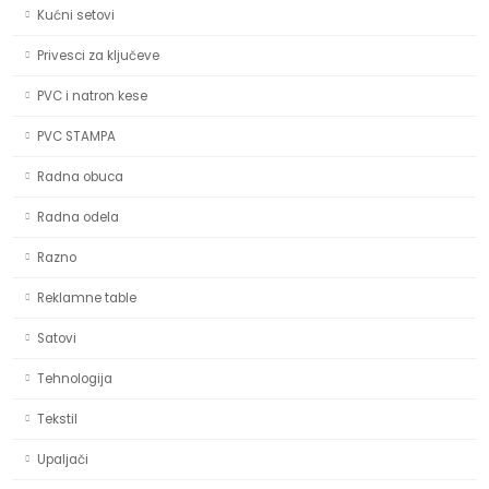
Kućni setovi
Privesci za ključeve
PVC i natron kese
PVC STAMPA
Radna obuca
Radna odela
Razno
Reklamne table
Satovi
Tehnologija
Tekstil
Upaljači