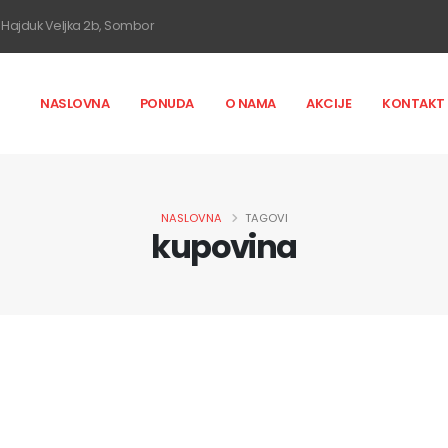
Hajduk Veljka 2b, Sombor
NASLOVNA
PONUDA
O NAMA
AKCIJE
KONTAKT
NASLOVNA
TAGOVI
kupovina