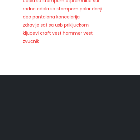
odela sa stampom
otpremnice
Sal
radna odela sa stampom
polar
donji
deo pantalona
kancelarija
zdravlje
sat sa usb prikljuckom
kljucevi
craft vest
hammer vest
zvucnik