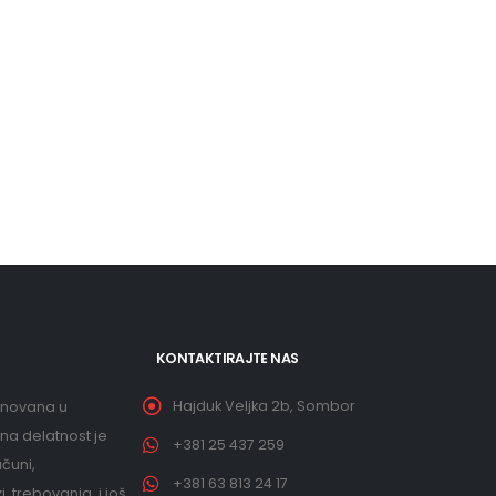
KONTAKTIRAJTE NAS
Hajduk Veljka 2b, Sombor
snovana u
na delatnost je
+381 25 437 259
čuni,
+381 63 813 24 17
, trebovanja, i još