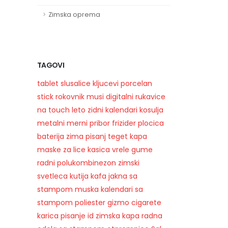
Zimska oprema
TAGOVI
tablet
slusalice
kljucevi
porcelan
stick
rokovnik
musi
digitalni
rukavice
na touch
leto
zidni kalendari
kosulja
metalni
merni pribor
frizider
plocica
baterija
zima
pisanj
teget kapa
maske za lice
kasica
vrele gume
radni polukombinezon
zimski
svetleca kutija
kafa
jakna sa
stampom
muska
kalendari sa
stampom
poliester
gizmo
cigarete
karica
pisanje
id
zimska kapa
radna