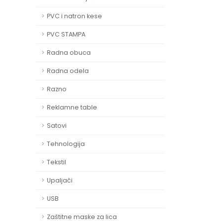
PVC i natron kese
PVC STAMPA
Radna obuca
Radna odela
Razno
Reklamne table
Satovi
Tehnologija
Tekstil
Upaljači
USB
Zaštitne maske za lica