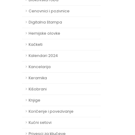
Cenovnici i pozivnice
Digitalna štampa
Hemijske olovke
Kačketi
Kalendari 2024
Kancelarija
Keramika
Kišobrani
Knjige
Koričenje i povezivanje
Kućni setovi
Privesci za ključeve