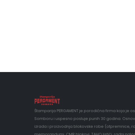
Štamparija PERGAMENT je porodična firma koja je o
Somboru i uspesno posluje punih 30 godina. Osnov
izrada i proizvodnja blokovske robe (otpremnice, ra
memorandumi, CMR blokovi, TAHO listići, radni nalozi