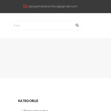
pergamentsombor@gmail.com
KATEGORIJE
Blokovska roba