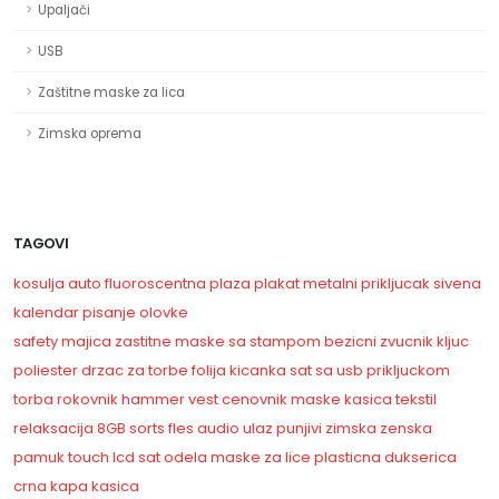
Upaljači
USB
Zaštitne maske za lica
Zimska oprema
TAGOVI
kosulja
auto
fluoroscentna
plaza
plakat
metalni
prikljucak
sivena
kalendar
pisanje
olovke
safety
majica
zastitne maske sa stampom
bezicni zvucnik
kljuc
poliester
drzac za torbe
folija
kicanka
sat sa usb prikljuckom
torba
rokovnik
hammer vest
cenovnik
maske
kasica
tekstil
relaksacija
8GB
sorts
fles
audio ulaz
punjivi
zimska
zenska
pamuk
touch
lcd sat
odela
maske za lice
plasticna
dukserica
crna kapa
kasica