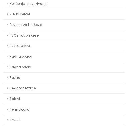
Koričenje i povezivanje
Kućni setovi
Privesci za ključeve
PVC i natron kese
PVC STAMPA
Radna obuca
Radna odela
Razno
Reklamne table
Satovi
Tehnologija
Tekstil