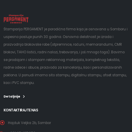
Štamparija PERGAMENT je porodična firma koja je osnovana u Somboru i
uspesno posluje punih 30 godina. Osnovna delatnost je izrada i
proizvodnja blokovske robe (otpremnice, računi, memorandumi, CMR
blokovi, TAHO listići, radni nalozi, trebovanja, i još mnogo toga). Bavimo
se prodajom i stampom reklamnog materijala, kompletnog tekstila,
radne odece i obuce, proizvoda za kancelariju, kao i personalizovanih
poklona. U ponudi imamo sito stampu, digitalnu stampu, ofset stampu,
kao i PVC stampu.
Detaljnije
KONTAKTIRAJTE NAS
Hajduk Veljka 2b, Sombor