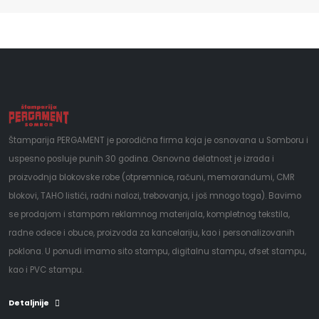
Štamparija PERGAMENT je porodična firma koja je osnovana u Somboru i
uspesno posluje punih 30 godina. Osnovna delatnost je izrada i
proizvodnja blokovske robe (otpremnice, računi, memorandumi, CMR
blokovi, TAHO listići, radni nalozi, trebovanja, i još mnogo toga). Bavimo
se prodajom i stampom reklamnog materijala, kompletnog tekstila,
radne odece i obuce, proizvoda za kancelariju, kao i personalizovanih
poklona. U ponudi imamo sito stampu, digitalnu stampu, ofset stampu,
kao i PVC stampu.
Detaljnije