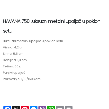
HAVANA 750 Luksuzni metalni upaljač u poklon
setu
Luksuzni metalni upaljač u poklon setu
Visina: 4,2 cm
Širina: 5,5 cm
Debljina: 1,3 cm
Težina: 60 g
Punjivi upaljač
Pakovanje: 1/10/150 kom
Facebook
X
Pinterest
Messenger
Viber
WhatsApp
Email
Print