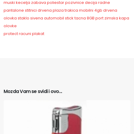
muski
kecelja
zabava
poliestar
pozivnice
decija
radne
pantalone
stitnici
drvena
plaza
trakica
mobilni
4gb
drvena
olovka
staklo
sivena
automobil
stick
tacna
8GB
port
zimska kapa
olovke
protect
racuni
plakat
Mozda Vam se svidi i ovo...