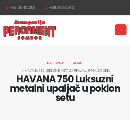
+381 25 437 259
+381 63 813 24 17
NASLOVNA
UPALJAČI
HAVANA 750 LUKSUZNI METALNI UPALJAČ U POKLON SETU
HAVANA 750 Luksuzni
metalni upaljač u poklon
setu