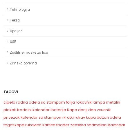
Tehnologija
Tekstil
Upaljači
USB
Zaštitne maske za lica
Zimska oprema
TAGOVI
cipela
radna odela sa stampom
folija
rokovnik
lampa
metalni
plakati
trodelni kalendari
baterija
Kapa
donji deo
zvucnik
privezak
kalendar sa stampom
kratki rukav
kapa
button
odela
teget kapa
rukavice
kartica
frizider
zenskka
sedmolisni kalendar