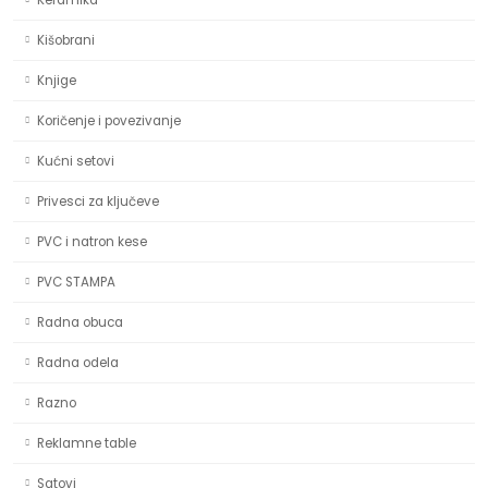
Keramika
Kišobrani
Knjige
Koričenje i povezivanje
Kućni setovi
Privesci za ključeve
PVC i natron kese
PVC STAMPA
Radna obuca
Radna odela
Razno
Reklamne table
Satovi