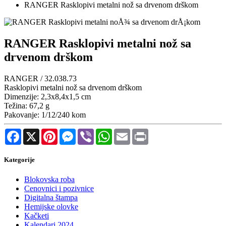
RANGER Rasklopivi metalni nož sa drvenom drškom
RANGER Rasklopivi metalni nož sa
drvenom drškom
RANGER / 32.038.73
Rasklopivi metalni nož sa drvenom drškom
Dimenzije: 2,3x8,4x1,5 cm
Težina: 67,2 g
Pakovanje: 1/12/240 kom
Facebook
X
Pinterest
Messenger
Viber
WhatsApp
Email
Print
Kategorije
Blokovska roba
Cenovnici i pozivnice
Digitalna štampa
Hemijske olovke
Kačketi
Kalendari 2024