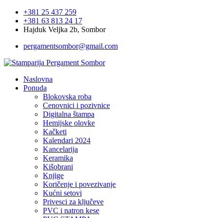
+381 25 437 259
+381 63 813 24 17
Hajduk Veljka 2b, Sombor
pergamentsombor@gmail.com
Naslovna
Ponuda
Blokovska roba
Cenovnici i pozivnice
Digitalna štampa
Hemijske olovke
Kačketi
Kalendari 2024
Kancelarija
Keramika
Kišobrani
Knjige
Koričenje i povezivanje
Kućni setovi
Privesci za ključeve
PVC i natron kese