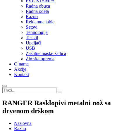
PVC STAMPA
Radna obuca
Radna odela
Razno
Reklamne table
Satovi
Tehnologija
Tekstil
Upaljači
USB
Zaštitne maske za lica
Zimska oprema
O nama
Akcije
Kontakt
RANGER Rasklopivi metalni nož sa
drvenom drškom
Naslovna
Razno