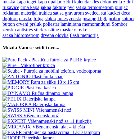
muska kapa
teget kapa
upaljac
zidni kalendar
fles
dokumenta
zidni
rukavice
crna kapa
jakna
fakture
pvc
sat sa termometrom
punjac
reklamni materijal
trakica
sat sa gravurom
svetleci sat
kacket
deca
digitron
olovke
folija
staklo
notes
zenski
pisanje
16gb
pribor
stitnici
button
crveni prsluk
poliestar
laminirana
memorandumi
Sombor
zenska
antistres
stick
zastitne maske
olovke
sat sa hidrometrom
drvena olovka
flash memorija
Mozda Vam se svidi i ovo...