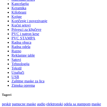
Kancelarija
Keramika
Kišobrani
Knjige
Koričenje i povezivanje
Kućni setovi
Privesci za ključeve
PVC i natron kese
PVC STAMPA
Radna obuca
Radna odela
Razno
Reklamne table
Satovi
Tehnologija
Tekstil
Upaljači
USB
Zaštitne maske za lica
Zimska oprema
Tagovi
peskir
pamucne maske
audio
elektronski
odela sa stampom
maske