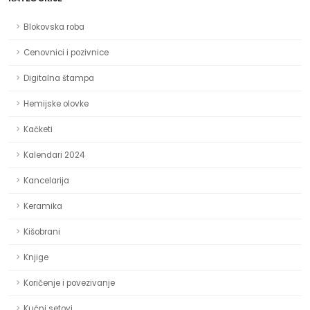
Blokovska roba
Cenovnici i pozivnice
Digitalna štampa
Hemijske olovke
Kačketi
Kalendari 2024
Kancelarija
Keramika
Kišobrani
Knjige
Koričenje i povezivanje
Kućni setovi