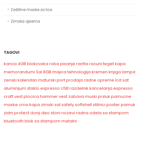
Zaštitne maske za lica
Zimska oprema
TAGOVI
karica
4GB
blokovska roba
pisanje
ranfla
racuni
teget kapa
memorandumi
Sal
8GB
majica
tehnologija
kremen
knjiga
lampa
zenski
kalendari
maturski
port
prodaja radne opreme
lcd sat
aluminijum
staklo
espresso
USB
razdelnik
kancelarija
espresso
craft vest
plocica
hammer vest
zabava
muski prsluk
pamucne
maske
crna kapa
zimski sal
safety
softshell
stitnici
poster
pamuk
zidni
protect
donji deo
stoni
nozevi
radna odela sa stampom
bluetooth
blok sa stampom
metalni