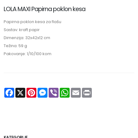
LOLA MAXI Papirna poklon kesa
Papirna poklon kesa za flašu
Sastav: kraft papir
Dimenzija: 32x42x12 cm
Težina: 59 g
Pakovanje: 1/10/100 kom
Facebook
X
Pinterest
Messenger
Viber
WhatsApp
Email
Print
KATEGORIJE