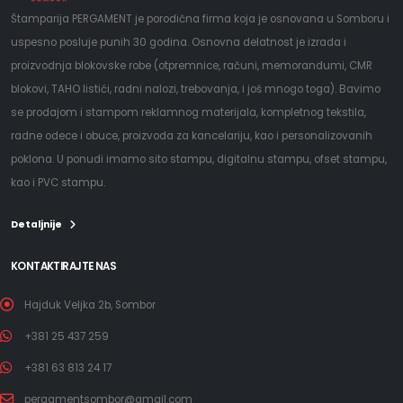
Štamparija PERGAMENT je porodična firma koja je osnovana u Somboru i
uspesno posluje punih 30 godina. Osnovna delatnost je izrada i
proizvodnja blokovske robe (otpremnice, računi, memorandumi, CMR
blokovi, TAHO listići, radni nalozi, trebovanja, i još mnogo toga). Bavimo
se prodajom i stampom reklamnog materijala, kompletnog tekstila,
radne odece i obuce, proizvoda za kancelariju, kao i personalizovanih
poklona. U ponudi imamo sito stampu, digitalnu stampu, ofset stampu,
kao i PVC stampu.
Detaljnije
KONTAKTIRAJTE NAS
Hajduk Veljka 2b, Sombor
+381 25 437 259
+381 63 813 24 17
pergamentsombor@gmail.com