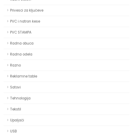
Privesci za ključeve
PVC i natron kese
PVC STAMPA
Radna obuca
Radna odela
Razno
Reklamne table
Satovi
Tehnologija
Tekstil
Upaljači
USB