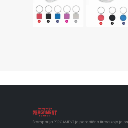
Štamparija PERGAMENT je porodična firma koja je o