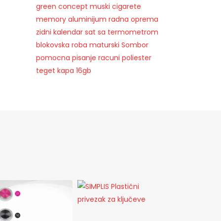
green concept
muski
cigarete
memory
aluminijum
radna oprema
zidni kalendar
sat sa termometrom
blokovska roba
maturski
Sombor
pomocna
pisanje
racuni
poliester
teget kapa
16gb