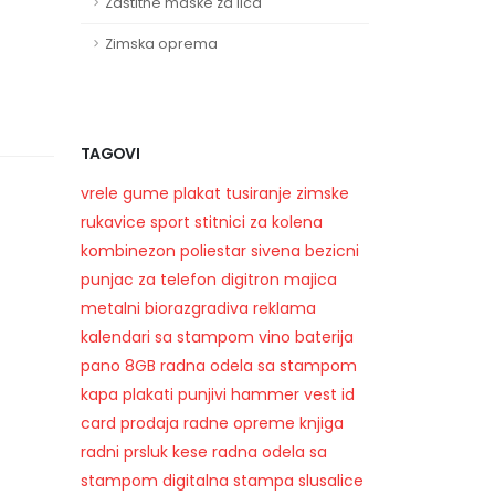
Zaštitne maske za lica
Zimska oprema
TAGOVI
vrele gume
plakat
tusiranje
zimske
rukavice
sport
stitnici za kolena
kombinezon
poliestar
sivena
bezicni
punjac za telefon
digitron
majica
metalni
biorazgradiva
reklama
kalendari sa stampom
vino
baterija
pano
8GB
radna odela sa stampom
kapa
plakati
punjivi
hammer vest
id
card
prodaja radne opreme
knjiga
radni prsluk
kese
radna odela sa
stampom
digitalna stampa
slusalice