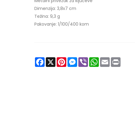
Metalni privezak za ključeve
Dimenzija: 3,8x7 cm
Težina: 9,3 g
Pakovanje: 1/100/400 kom
Facebook
X
Pinterest
Messenger
Viber
WhatsApp
Email
Print