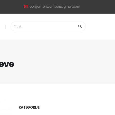
pergamentsombor@gmail.com
čeve
KATEGORIJE