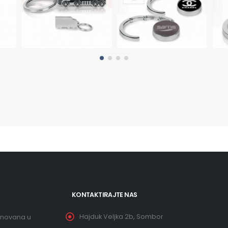
KONTAKTIRAJTE NAS
Hajduk Veljka 2b, Sombor
snovana u