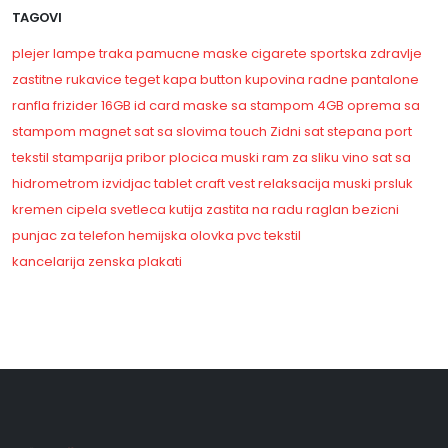
TAGOVI
plejer
lampe
traka
pamucne maske
cigarete
sportska
zdravlje
zastitne rukavice
teget kapa
button
kupovina
radne pantalone
ranfla
frizider
16GB
id card
maske sa stampom
4GB
oprema sa
stampom
magnet
sat sa slovima
touch
Zidni sat
stepana
port
tekstil
stamparija
pribor
plocica
muski
ram za sliku
vino
sat sa
hidrometrom
izvidjac
tablet
craft vest
relaksacija
muski prsluk
kremen
cipela
svetleca kutija
zastita na radu
raglan
bezicni
punjac za telefon
hemijska olovka
pvc
tekstil
kancelarija
zenska
plakati