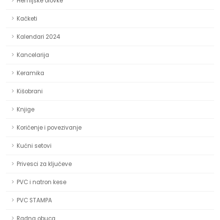
Hemijske olovke
Kačketi
Kalendari 2024
Kancelarija
Keramika
Kišobrani
Knjige
Koričenje i povezivanje
Kućni setovi
Privesci za ključeve
PVC i natron kese
PVC STAMPA
Radna obuca