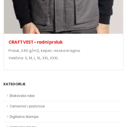
CRAFT VEST - radni prsluk
Prsluk, 240 g/m2, keper, visoka kragna;
Veličina: S, M, L, XL, XXL, XXXL
KATEGORIJE
Blokovska roba
Cenovnici i pozivnice
Digitalna štampa