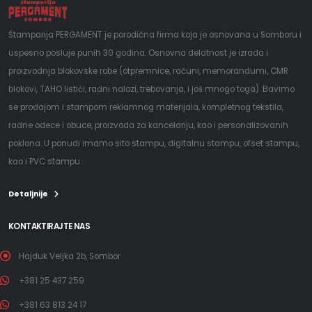
Štamparija PERGAMENT je porodična firma koja je osnovana u Somboru i
uspesno posluje punih 30 godina. Osnovna delatnost je izrada i
proizvodnja blokovske robe (otpremnice, računi, memorandumi, CMR
blokovi, TAHO listići, radni nalozi, trebovanja, i još mnogo toga). Bavimo
se prodajom i stampom reklamnog materijala, kompletnog tekstila,
radne odece i obuce, proizvoda za kancelariju, kao i personalizovanih
poklona. U ponudi imamo sito stampu, digitalnu stampu, ofset stampu,
kao i PVC stampu.
Detaljnije
KONTAKTIRAJTE NAS
Hajduk Veljka 2b, Sombor
+381 25 437 259
+381 63 813 24 17