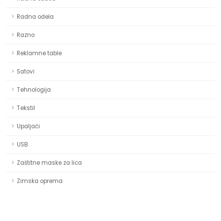
Radna odela
Razno
Reklamne table
Satovi
Tehnologija
Tekstil
Upaljači
USB
Zaštitne maske za lica
Zimska oprema