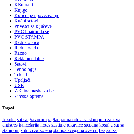
Kišobrani
Knjige
Koričenje i povezivanje
Kućni setovi
Privesci za ključeve
PVC i natron kese
PVC STAMPA
Radna obuca
Radna odela
Razno
Reklamne table
Satovi
Tehnologija
Tekstil
Upaljači
USB
Zaštitne maske za lica
Zimska oprema
Tagovi
frizider
sat sa gravurom
raglan
radna odela sa stampom
zabava
antistres
kancelarija
notes
zastitne rukavice
stepana
kosulja
sat sa
stampom
stitnici za kolena
stampa svega na svemu
fles
sat sa