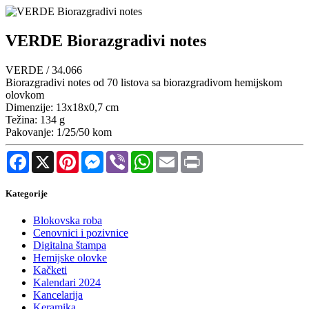
VERDE Biorazgradivi notes
VERDE / 34.066
Biorazgradivi notes od 70 listova sa biorazgradivom hemijskom
olovkom
Dimenzije: 13x18x0,7 cm
Težina: 134 g
Pakovanje: 1/25/50 kom
Facebook
X
Pinterest
Messenger
Viber
WhatsApp
Email
Print
Kategorije
Blokovska roba
Cenovnici i pozivnice
Digitalna štampa
Hemijske olovke
Kačketi
Kalendari 2024
Kancelarija
Keramika