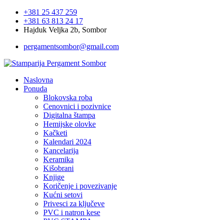
+381 25 437 259
+381 63 813 24 17
Hajduk Veljka 2b, Sombor
pergamentsombor@gmail.com
Naslovna
Ponuda
Blokovska roba
Cenovnici i pozivnice
Digitalna štampa
Hemijske olovke
Kačketi
Kalendari 2024
Kancelarija
Keramika
Kišobrani
Knjige
Koričenje i povezivanje
Kućni setovi
Privesci za ključeve
PVC i natron kese