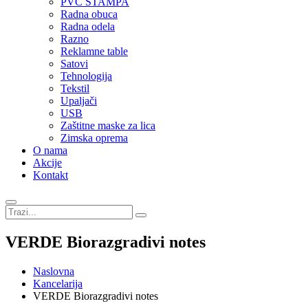
PVC STAMPA
Radna obuca
Radna odela
Razno
Reklamne table
Satovi
Tehnologija
Tekstil
Upaljači
USB
Zaštitne maske za lica
Zimska oprema
O nama
Akcije
Kontakt
VERDE Biorazgradivi notes
Naslovna
Kancelarija
VERDE Biorazgradivi notes