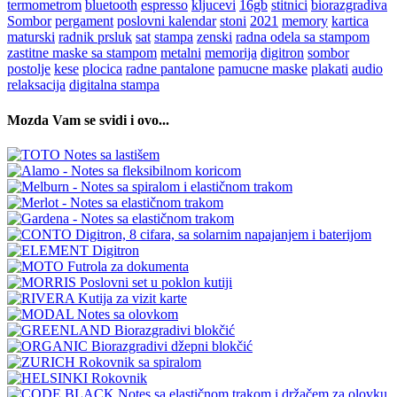
termometrom
bluetooth
espresso
kljucevi
16gb
stitnici
biorazgradiva
Sombor
pergament
poslovni kalendar
stoni
2021
memory
kartica
maturski
radnik prsluk
sat
stampa
zenski
radna odela sa stampom
zastitne maske sa stampom
metalni
memorija
digitron
sombor
postolje
kese
plocica
radne pantalone
pamucne maske
plakati
audio
relaksacija
digitalna stampa
Mozda Vam se svidi i ovo...